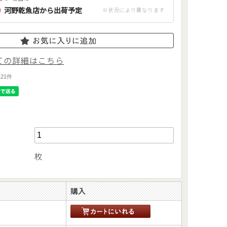
)
河野乾魚店から出荷予定
ての詳細はこちら
121件
枚
購入