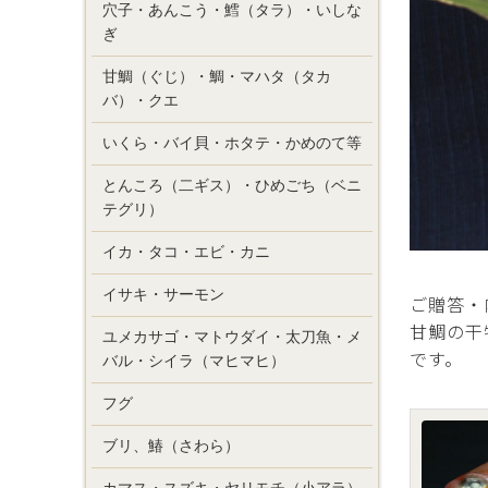
穴子・あんこう・鱈（タラ）・いしな
ぎ
甘鯛（ぐじ）・鯛・マハタ（タカ
バ）・クエ
いくら・バイ貝・ホタテ・かめのて等
とんころ（二ギス）・ひめごち（ベニ
テグリ）
イカ・タコ・エビ・カニ
イサキ・サーモン
ご贈答・
甘鯛の干
ユメカサゴ・マトウダイ・太刀魚・メ
です。
バル・シイラ（マヒマヒ）
フグ
ブリ、鰆（さわら）