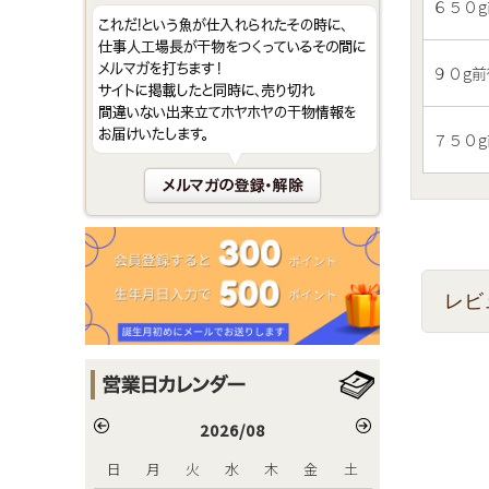
６５０g
９０g前
７５０g
レビ
2026/08
日
月
火
水
木
金
土