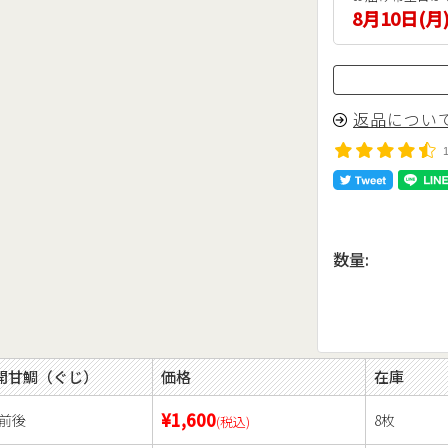
8月10日(月
返品につい
数量:
開甘鯛（ぐじ）
価格
在庫
¥1,600
前後
8枚
(税込)