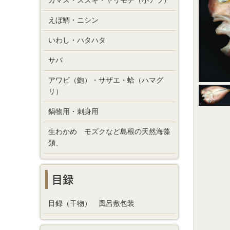
カマス・スズキ・ヤリモチ（小アラ）
えぼ鯛・ニシン
いわし・ハタハタ
サバ
アワビ（鮑）・サザエ・蛤（ハマグ
リ）
鍋物用・刺身用
生わかめ モズクなど島根の天然海藻
類、
目録
目録（干物） 風呂敷包装