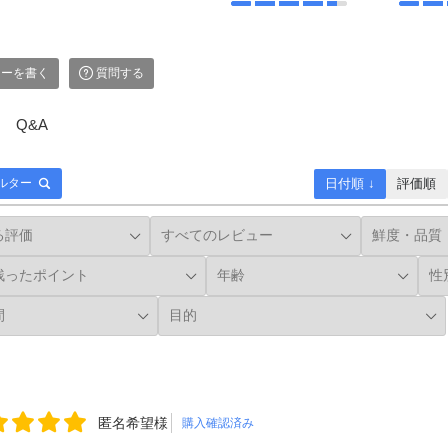
ーを書く
質問する
Q&A
日付順 ↓
評価順
ルター
匿名希望様
購入確認済み