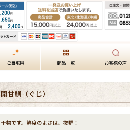
物開甘鯛（ぐじ）
な干物です。鮮度のよさは、抜群！