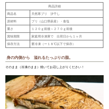
商品詳細
商品名
天然寒ブリ 汐干し
原材料
ブリ（山口県萩産）・食塩
重さ
１２０ｇ前後～２７０ｇ前後
賞味期限
家庭用冷凍庫で 出荷日から１ヶ月
保存方法
要冷凍（ー１８℃以下で保存）
身の内側から 溢れるたっぷりの脂。
そのまま（冷凍のまま）焼いてお召し上がりください！