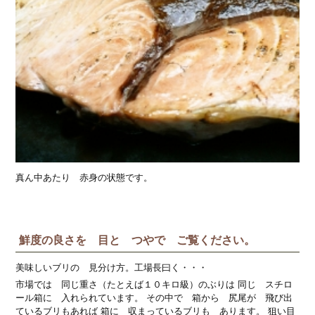
真ん中あたり 赤身の状態です。
鮮度の良さを 目と つやで ご覧ください。
美味しいブリの 見分け方。工場長曰く・・・
市場では 同じ重さ（たとえば１０キロ級）のぶりは 同じ スチロ
ール箱に 入れられています。 その中で 箱から 尻尾が 飛び出
ているブリもあれば 箱に 収まっているブリも あります。 狙い目