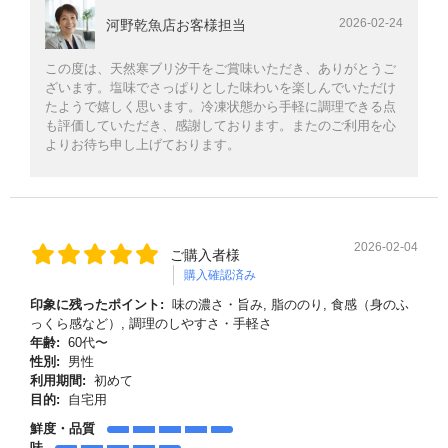
2026-02-24
河野乾魚店お客様担当
この度は、天然寒ブリ汐干をご賞味いただき、ありがとうご
ざいます。塩味でさっぱりとした味わいを楽しんでいただけ
たようで嬉しく思います。冷凍状態から手軽に調理できる点
も評価していただき、感謝しております。またのご利用を心
よりお待ち申し上げております。
2026-02-04
ご購入者様
購入確認済み
印象に残ったポイント:
味の濃さ・旨み, 脂ののり, 食感（身のふ
っくら感など）, 調理のしやすさ・手軽さ
年齢:
60代〜
性別:
男性
利用期間:
初めて
目的:
自宅用
鮮度・品質
味