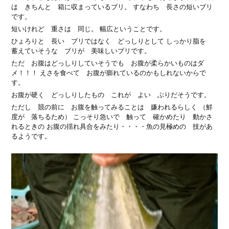
は きちんと 箱に収まっているブリ。 すなわち 長さの短いブリ
です。
短いけれど 重さは 同じ。 幅広ということです。
ひょろりと 長い ブリではなく どっしりとして しっかり脂を
蓄えていそうな ブリが 美味しいブリです。
ただ お腹はどっしりしていそうでも お腹が柔らかいものはダ
メ！！！ えさを食べて お腹が膨れているのかもしれないからで
す。
お腹が硬く どっしりしたもの これが よい ぶりだそうです。
ただし 競の前に お腹を触ってみることは 嫌われるらしく （鮮
度が 落ちるため） こっそり急いで 触って 確かめたり 動かさ
れるときの お腹の揺れ具合をみたり・・・・魚の見極めの 技があ
るようです。