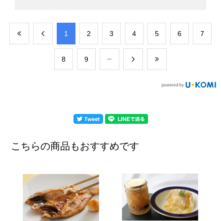
​1
​2
​3
​4
​5
​6
​7
​8
​9
こちらの商品もおすすめです