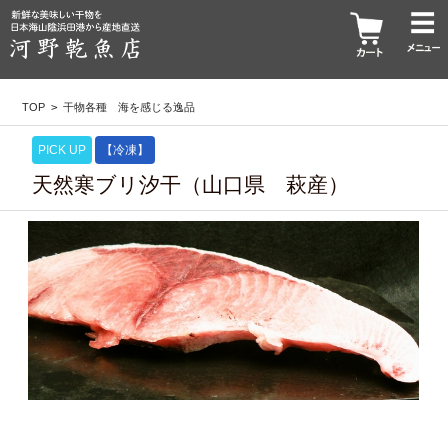
TOP
>
干物各種 海を感じる逸品
PICK UP
【冷凍】
天然寒ブリ汐干（山口県 萩産）