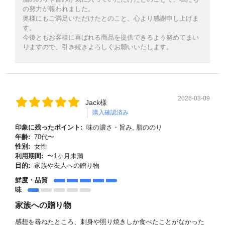
の努力が報われました。
奥様にもご満足いただけたとのこと、心より感謝申し上げま
す。
今後ともお客様に喜ばれる商品を提供できるよう努めてまい
りますので、引き続きよろしくお願いいたします。
2026-03-09
Jack様
購入確認済み
印象に残ったポイント:
味の濃さ・旨み, 脂ののり
年齢:
70代〜
性別:
女性
利用期間:
〜1ヶ月未満
目的:
家族や友人への贈り物
鮮度・品質
味
家族への贈り物
感想を尋ねたところ、刺身や照り焼きしか食べたことがなかった