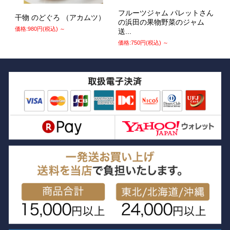
フルーツジャム パレットさん
干物 のどぐろ （アカムツ）
の浜田の果物野菜のジャム
価格:980円(税込)
～
送...
価格:750円(税込)
～