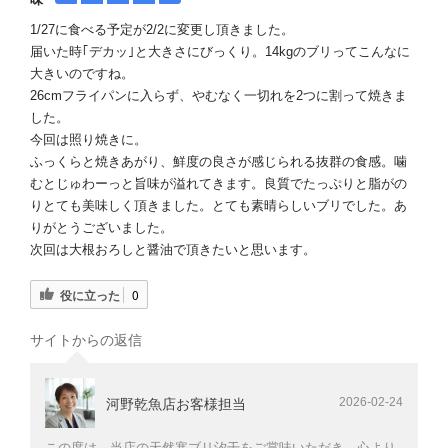
1/27に食べる予定が2/2に変更し頂きました。
届いた時｢デカッ｣と大きさにびっくり。14kgのブリってこんなに
大きいのですね。
26cmフライパンに入らず、やむなく一切れを2つに割って焼きま
した。
今回は照り焼きに。
ふっくらと焼きあがり、鮮度の良さが感じられる抜群の食感。噛
むとじゅわーっと旨味が溢れてきます。良質でたっぷりと脂がの
りとても美味しく頂きました。とても素晴らしいブリでした。あ
りがとうございました。
次回は大根おろしと醤油で頂きたいと思います。
役に立った
0
サイトからの返信
2026-02-24
河野乾魚店お客様担当
この度は、当店の天然寒ブリ汐干をご賞味いただき、心より