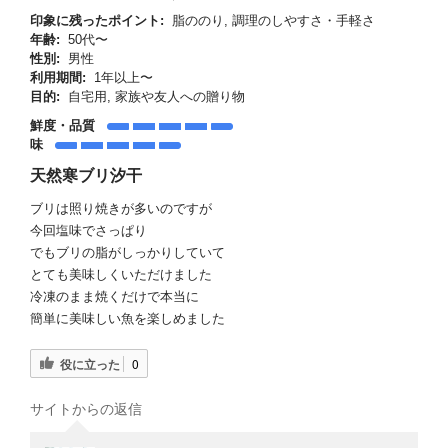
印象に残ったポイント:
脂ののり, 調理のしやすさ・手軽さ
年齢:
50代〜
性別:
男性
利用期間:
1年以上〜
目的:
自宅用, 家族や友人への贈り物
鮮度・品質
味
天然寒ブリ汐干
ブリは照り焼きが多いのですが
今回塩味でさっぱり
でもブリの脂がしっかりしていて
とても美味しくいただけました
冷凍のまま焼くだけで本当に
簡単に美味しい魚を楽しめました
役に立った
0
サイトからの返信