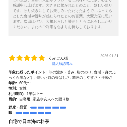
感謝申し上げます。大きさに驚かれたとのこと、嬉しい限り
です。照り焼きにしてお楽しみいただけたようで、ふっくら
とした食感や旨味が感じられたとのお言葉、大変光栄に思い
ます。次回はぜひ、大根おろしと醤油とともにお召し上がり
ください。またのご利用を心よりお待ちしております。
2026-01-31
くみごん様
購入確認済み
印象に残ったポイント:
味の濃さ・旨み, 脂ののり, 食感（身のふ
っくら感など）, 焼いた時の香ばしさ, 調理のしやすさ・手軽さ
年齢:
60代〜
性別:
女性
利用期間:
1年以上〜
目的:
自宅用, 家族や友人への贈り物
鮮度・品質
味
自宅で日本海の料亭