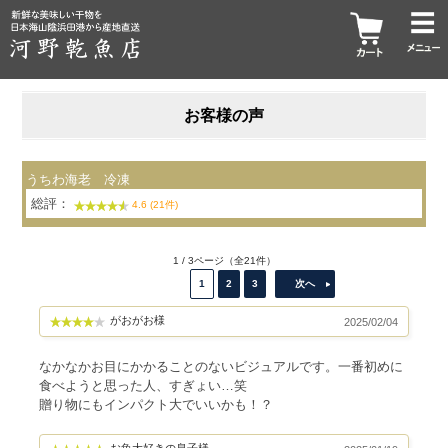
お客様の声
うちわ海老 冷凍
総評：
4.6 (21件)
1 / 3ページ（全21件）
1
2
3
次へ
がおがお様
2025/02/04
なかなかお目にかかることのないビジュアルです。一番初めに
食べようと思った人、すぎょい…笑
贈り物にもインパクト大でいいかも！？