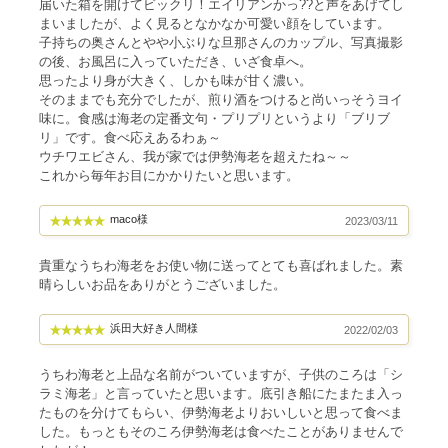
届いた箱を開けてビックリ！エイリアンかっ??と声をあげてし
まいましたが、よく見るとなかなか可愛い顔をしています。
子持ちの奥さんとやや小ぶりな旦那さんのカップル、写真撮影
の後、お風呂に入っていただき、いざ食卓へ。
思ったより身が大きく、しかも味が甘く濃い。
そのままでも充分でしたが、煎り酒をつけると尚いっそうヨイ
味に。食感は海老の定番文句・プリプリというより「ブリブ
リ」です。食べ応えあるわぁ～
ウチワエビさん、我が家では伊勢海老を超えたね～～
これから毎年お目にかかりたいと思います。
maco様
2023/03/11
貴重なうちわ海老をお使い物に送ってとても喜ばれました。素
晴らしいお品をありがとうございました。
浜田大好き人間様
2022/02/03
うちわ海老と上品な名前がついていますが、子供のころは「シ
ラミ海老」と言っていたと思います。底引き船にたまたま入っ
たものを分けてもらい、伊勢海老よりおいしいと思って食べま
した。もっともそのころ伊勢海老は食べたことがありませんで