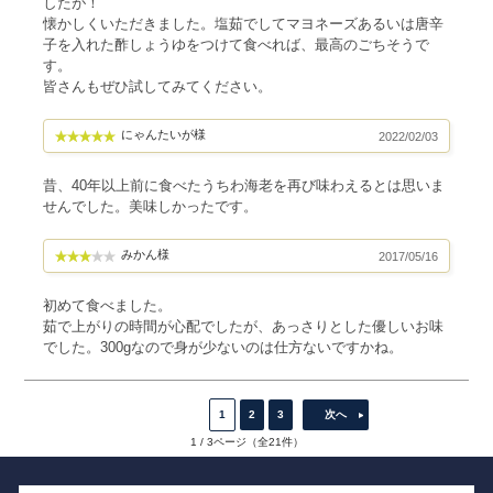
したが！
懐かしくいただきました。塩茹でしてマヨネーズあるいは唐辛
子を入れた酢しょうゆをつけて食べれば、最高のごちそうで
す。
皆さんもぜひ試してみてください。
にゃんたいが様
2022/02/03
昔、40年以上前に食べたうちわ海老を再び味わえるとは思いま
せんでした。美味しかったです。
みかん様
2017/05/16
初めて食べました。
茹で上がりの時間が心配でしたが、あっさりとした優しいお味
でした。300gなので身が少ないのは仕方ないですかね。
1
2
3
次へ
1 / 3ページ（全21件）