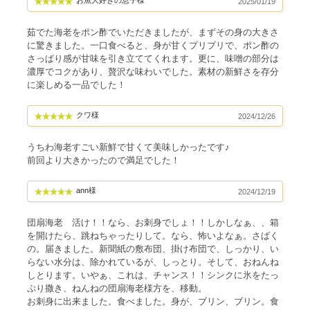
お魚大好きの息子様
2025/01/19
茹でた海老をポン酢でいただきましたが、まずその身の大きさ
に驚きました。一口食べると、身が甘くプリプリで、ポン酢の
さっぱり感が甘味を引き立ててくれます。更に、味噌の部分は
濃厚でコクがあり、贅沢な味わいでした。素材の新鮮さを存分
に楽しめる一品でした！
クワ様
2024/12/26
うちわ海老すごい新鮮で甘くて美味しかったです♪
前回より大きかったので満足でした！
ann様
2024/12/19
団扇海老 活け！！なら、お刺身でしょ！！しかしなぁ、、箱
を開けたら、跳ねちゃったりして。なら、怖いよなぁ。さばく
の。届きました。新聞紙の敷布団、掛け布団で、しっかり、い
らない水分は、除かれているが、しっとり。そして、おねんね
しとります。いやぁ、これは、チャンス！！シンクに氷をたっ
ぷり撒き、ねんねの団扇海老様方を、移動。
お刺身に出来ました。食べました。身が、ブリン、ブリン。食