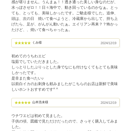
感が堪りません。うんまぁ！！透き通った美しい身なのだが、
水っぽさゼロ！！日々海中で、動き回っているのかなぁ。とっ
ても、とっても、美味しかったです。ご馳走様でした。追伸、
頭は、次の日 焼いて食べようと、冷蔵庫から出して、持ち上
げたら、足が、がんがん動いたぁ。エイリアン再来？？怖かっ
たけど、、焼いて食べちゃったぁ。
くみ様
2024/12/19
初めてのうちわエビ
塩茹でしていただきました。
しっとりしたぷりっとした身でなにも付けなくてもとても美味
しかったです。
是非また食べたい♪
以前白イカのお刺身も頼みましたがこちらのお店は新鮮で美味
しいホントおすすめです^ ^
山本浩未様
2024/12/19
ウチワエビは初めて見ました。
子供の頃、図鑑で見ただけだったので、さっそく購入してみま
した。